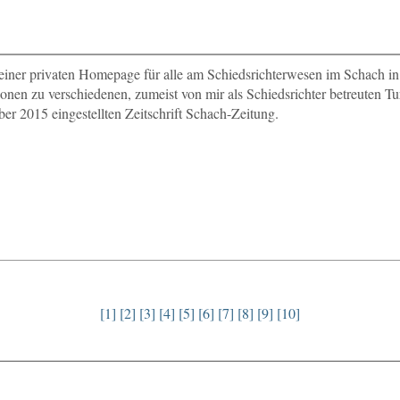
einer privaten Homepage für alle am Schiedsrichterwesen im Schach i
onen zu verschiedenen, zumeist von mir als Schiedsrichter betreuten Tur
er 2015 eingestellten Zeitschrift Schach-Zeitung.
[1]
[2]
[3]
[4]
[5]
[6]
[7]
[8]
[9]
[10]