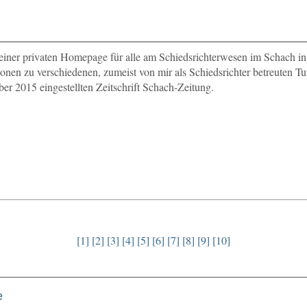
einer privaten Homepage für alle am Schiedsrichterwesen im Schach i
onen zu verschiedenen, zumeist von mir als Schiedsrichter betreuten Tur
er 2015 eingestellten Zeitschrift Schach-Zeitung.
[1]
[2]
[3]
[4]
[5]
[6]
[7]
[8]
[9]
[10]
e