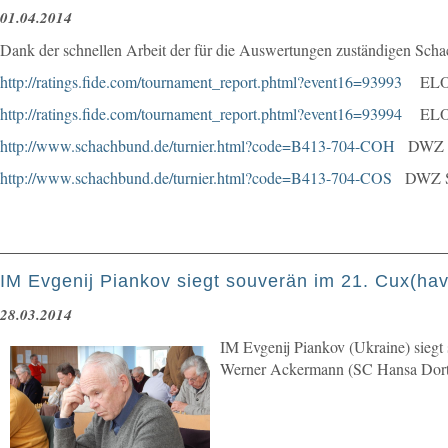
01.04.2014
Dank der schnellen Arbeit der für die Auswertungen zuständigen Schac
http://ratings.fide.com/tournament_report.phtml?event16=93993
ELO 
http://ratings.fide.com/tournament_report.phtml?event16=93994
ELO S
http://www.schachbund.de/turnier.html?code=B413-704-COH
DWZ 
http://www.schachbund.de/turnier.html?code=B413-704-COS
DWZ Sen
IM Evgenij Piankov siegt souverän im 21. Cux(ha
28.03.2014
IM Evgenij Piankov (Ukraine) siegt
Werner Ackermann (SC Hansa Dortmu