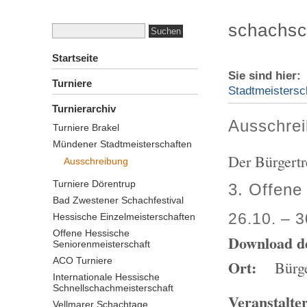
schachsc
Startseite
Sie sind hier
Turniere
Stadtmeistersc
Turnierarchiv
Ausschre
Turniere Brakel
Mündener Stadtmeisterschaften
Der Bürgertr
Ausschreibung
Turniere Dörentrup
3. Offene
Bad Zwestener Schachfestival
26.10. – 
Hessische Einzelmeisterschaften
Offene Hessische
Download d
Seniorenmeisterschaft
ACO Turniere
Ort:
Bürgert
Internationale Hessische
Schnellschachmeisterschaft
Veranstalter
Vellmarer Schachtage